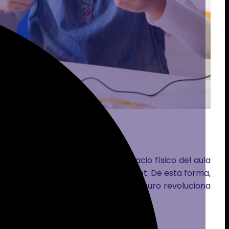
ntorno digital
que replica el espacio físico del aula
alquier lugar con conexión a internet. De esta forma,
gráficas y temporales.
El Aula del Futuro revoluciona