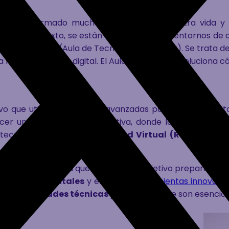
 ha transformado muchos aspectos de nuestra vida y 
 y libros de texto, se están sustituyendo por entornos de
mo
Aula ATECA
(Aula de Tecnología Aplicada). Se trata de
 más inmersiva y digital.
El Aula del Futuro revoluciona 
vo que utiliza tecnologías avanzadas para crear un ento
recer una experiencia adaptativa, donde los estudiant
 tecnológicas como la
Realidad Virtual (RV)
, la
Real
tegia más amplia que tiene como objetivo preparar a lo
etencias digitales
y el uso de
herramientas innovado
bién
habilidades técnicas y prácticas
que son esencial
ATECA