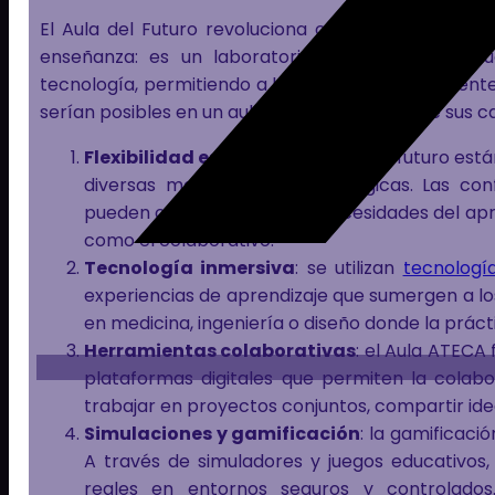
El Aula del Futuro revoluciona cómo los estudian
enseñanza: es un laboratorio de innovación edu
tecnología, permitiendo a los estudiantes y docent
serían posibles en un aula convencional. Entre sus ca
Flexibilidad espacial
: las aulas del futuro e
diversas metodologías pedagógicas. Las con
pueden cambiar según las necesidades del apre
como el colaborativo.
Tecnología inmersiva
: se utilizan
tecnologí
experiencias de aprendizaje que sumergen a los 
en medicina, ingeniería o diseño donde la prácti
Herramientas colaborativas
: el Aula ATECA
plataformas digitales que permiten la colab
trabajar en proyectos conjuntos, compartir idea
Simulaciones y gamificación
: la gamificaci
A través de simuladores y juegos educativos,
reales en entornos seguros y controlados