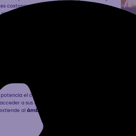
es costosos.
: el uso de la IA está cada vez más presente en el
sistencia personalizada. La IA puede analizar el
áreas de mejora y recomendar contenido adaptado
idad también es una prioridad en el Aula ATECA.
r inclusivos y accesibles, sino que también están
n que garantizan un entorno seguro tanto física
a del Futuro
 potencia el concepto del
Aula ATECA
. Se trata de un
e
 acceder a sus lecciones, recursos y actividades desde cu
 extiende al
ámbito virtual
, eliminando las barreras geo