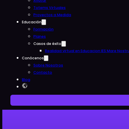
Avatar
Totems Virtuales
Proyectos a Medida
Educación
Formación
Planes
Casos de éxito
Realidad virtual en Educacion IES Mare Nost
Conócenos
Sobre Nosotros
Contacto
Blog