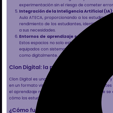
experimentación sin el riesgo de cometer error
Integración de la Inteligencia Artificial (IA)
Aula ATECA, proporcionando a los estudiantes a
rendimiento de los estudiantes, identificar 
a sus necesidades.
Entornos de aprendizaje seguros
: la segur
Estos espacios no solo están diseñados para se
equipados con sistemas de monitoreo y gestió
como digitalmente.
Clon Digital: la plataforma para el Aul
Clon Digital es una plataforma que complementa y
en un formato virtual, permitiendo a los estudiantes
el aprendizaje no se limita al aula física, sino que se
cómo los estudiantes aprenden.
¿Cómo funciona Clon Digital?