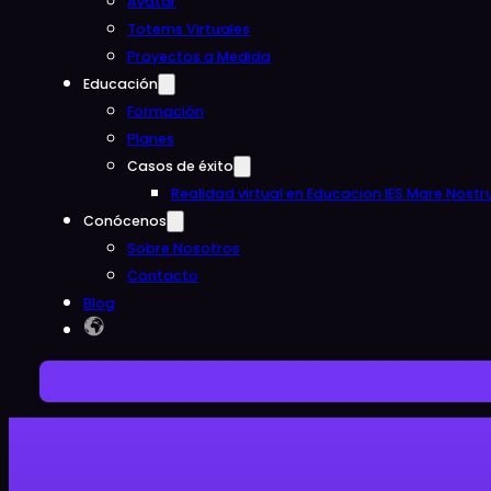
Avatar
Totems Virtuales
Proyectos a Medida
Educación
Formación
Planes
Casos de éxito
Realidad virtual en Educacion IES Mare Nost
Conócenos
Sobre Nosotros
Contacto
Blog