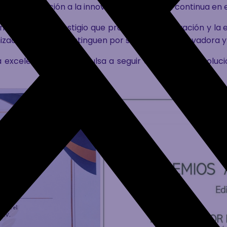
tra dedicación a la innovación y la mejora continua en el
institución de prestigio que promueve la innovación y l
aciones que se distinguen por su actividad innovadora 
excelencia y nos impulsa a seguir desarrollando solucio