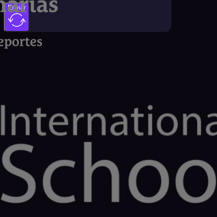
Aceptas que Dypsela S.L. utilice tus datos
personales para responder a tu consulta
por email o teléfono. Puedes consultar tus
derechos en nuestra política de
privacidad*
Enviar