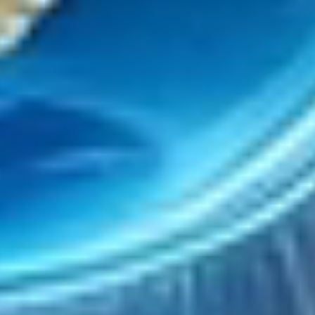
Sobre Nosotros
Blog
Contacto
Productos
Catálogo AR
Showroom Virtual
Avatar
Totems Virtuales
Proyectos a Medida
Educación
Formación
Planes
Casos de éxito