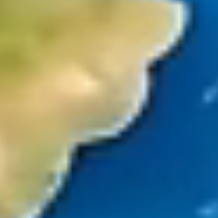
Saltar al contenido principal
Saltar al pie de página
Productos
Catálogo AR
Showroom Virtual
Avatar
Totems Virtuales
Educación
Proyectos a Medida
Formación
Planes
Casos de éxito
Realidad virtual en Educacion IES Mare
Conócenos
Nostrum