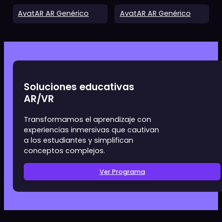
AvatAR Vídeo 60"
Multi-AvatAR Vídeo
AvatAR con entorno
AvatAR con entorno
digital
real
AvatAR AR Genérico
AvatAR AR Genérico
Soluciones educativas
AR/VR
Transformamos el aprendizaje con
experiencias inmersivas que cautivan
a los estudiantes y simplifican