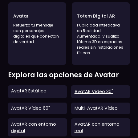
Catálogo AR
Showroom Virtual
Impulsa tu canal online
Potencia tus ventas con
con modelos 3D en
experiencias
realidad aumentada
interactivas y
envolventes
Avatar
Totem Digital AR
Refuerza tu mensaje
Publicidad Interactiva
con personajes
en Realidad
digitales que conectan
Aumentada. Visualiza
de verdad
tótems 3D en espacios
reales sin instalaciones
físicas.
Explora las opciones de Avatar
AvatAR Estático
AvatAR Vídeo 30"