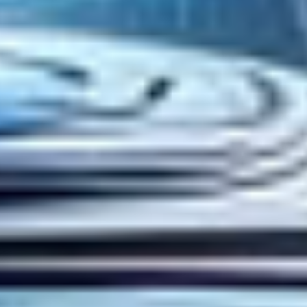
Realidad virtual en Educacion IES Mare
Nostrum
Conócenos
Sobre Nosotros
Contacto
Blog
Hablemos