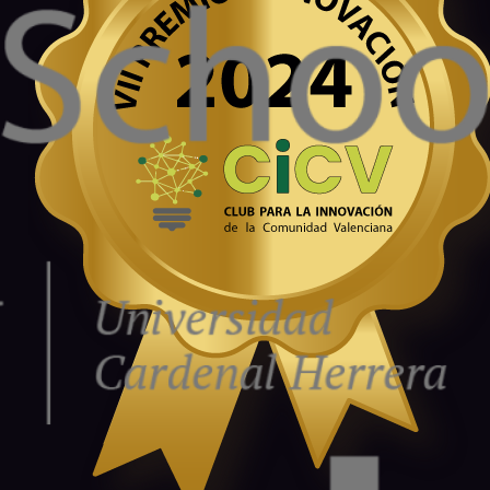
Pioneros en la interacción digital con
Totems Virtuales
realidad aumentada e inmersiva.
Educación