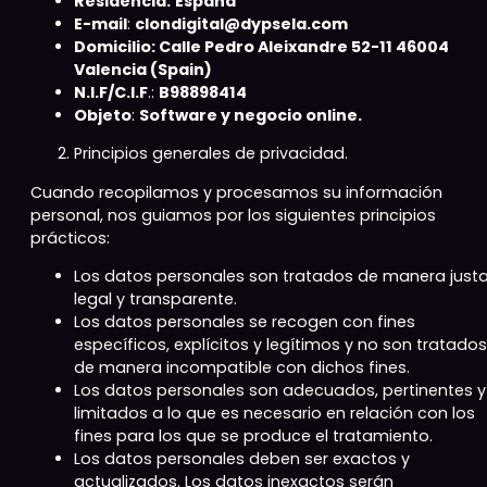
Residencia:
España
E-mail
:
clondigital@dypsela.com
Domicilio: Calle Pedro Aleixandre 52-11 46004
Valencia (Spain)
N.I.F/C.I.F
.:
B98898414
Objeto
:
Software y negocio online.
Principios generales de privacidad.
Cuando recopilamos y procesamos su información
personal, nos guiamos por los siguientes principios
prácticos:
Los datos personales son tratados ​​de manera justa
legal y transparente.
Los datos personales se recogen con fines
específicos, explícitos y legítimos y no son tratados ​
de manera incompatible con dichos fines.
Los datos personales son adecuados, pertinentes y
limitados a lo que es necesario en relación con los
fines para los que se produce el tratamiento.
Los datos personales deben ser exactos y
actualizados. Los datos inexactos serán