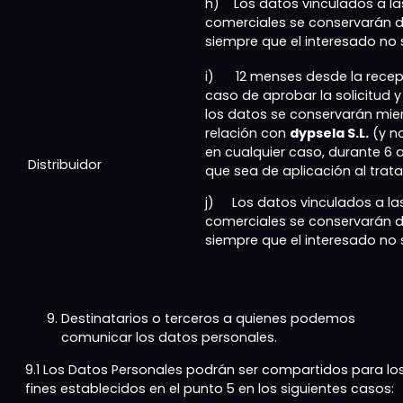
h) Los datos vinculados a l
comerciales se conservarán d
siempre que el interesado no s
i) 12 menses desde la recepci
caso de aprobar la solicitud y
los datos se conservarán mien
relación con
dypsela S.L.
(y no
en cualquier caso, durante 6
Distribuidor
que sea de aplicación al trat
j) Los datos vinculados a l
comerciales se conservarán d
siempre que el interesado no s
Destinatarios o terceros a quienes podemos
comunicar los datos personales.
9.1 Los Datos Personales podrán ser compartidos para lo
fines establecidos en el punto 5 en los siguientes casos: