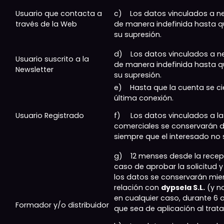
Usuario que contacta a
c) Los datos vinculados a ne
través de la Web
de manera indefinida hasta qu
su supresión.
d) Los datos vinculados a ne
Usuario suscrito a la
de manera indefinida hasta qu
Newsletter
su supresión.
e) Hasta que la cuenta se cie
última conexión.
Usuario Registrado
f) Los datos vinculados a l
comerciales se conservarán d
siempre que el interesado no s
g) 12 menses desde la recepci
caso de aprobar la solicitud 
los datos se conservarán mien
relación con
dypsela S.L.
(y no
en cualquier caso, durante 6
Formador y/o distribuidor
que sea de aplicación al trat