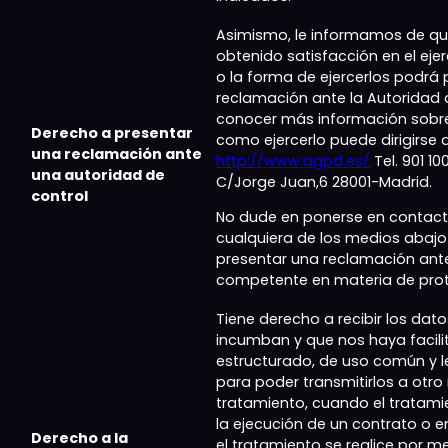
Asimismo, le informamos de q
obtenido satisfacción en el eje
o la forma de ejercerlos podrá
reclamación ante la Autoridad d
conocer más información sobre
Derecho a presentar
como ejercerlo puede dirigirse 
una reclamación ante
http://www.agpd.es/
Tel. 901 100
una autoridad de
C/Jorge Juan,6 28001-Madrid.
control
No dude en ponerse en contact
cualquiera de los medios abajo
presentar una reclamación ante
competente en materia de prot
Tiene derecho a recibir los dat
incumban y que nos haya facil
estructurado, de uso común y 
para poder transmitirlos a otro
tratamiento, cuando el tratam
la ejecución de un contrato o e
Derecho a la
el tratamiento se realice por 