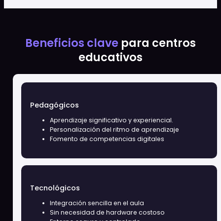
Módulo 1:
Módulo 2:
Lanzamiento
Exploración orbital
Primeros pasos con
Diseño de escenarios
Clon Digital. Uso
gamificados y
pedagógico básico y
simulaciones
creación de entornos
educativas.
alineados con el
currículo.
Módulo 3: Misiones
Módulo 4: Centro de
avanzadas
mando
Integración de IA,
Gestión técnica de
escaneo de objetos,
usuarios, roles,
uso de SketchUp,
auditoría y buenas
Blender y bibliotecas
prácticas.
3D públicas.