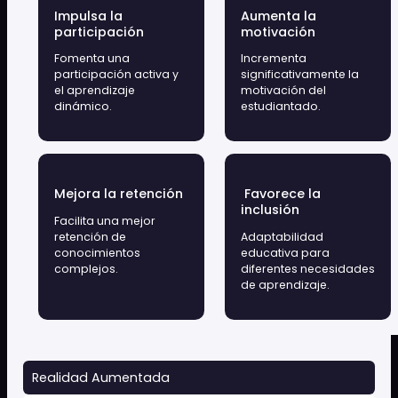
Solicita una Demo
Tecnología:
Transforma la educación
tradicional en una experiencia
inmersiva y motivadora
Clon Digital es una plataforma educativa que integra
Realidad Aumentada (AR), Realidad Virtual (VR) y
espacios colaborativos 3D en el aula sin necesidad
de aplicaciones, software o formación previa. Ideal
para cualquier etapa educativa, Clon Digital nace
como respuesta a los principales retos del aula
actual: desmotivación, déficit de atención, escasa
digitalización e interés decreciente.