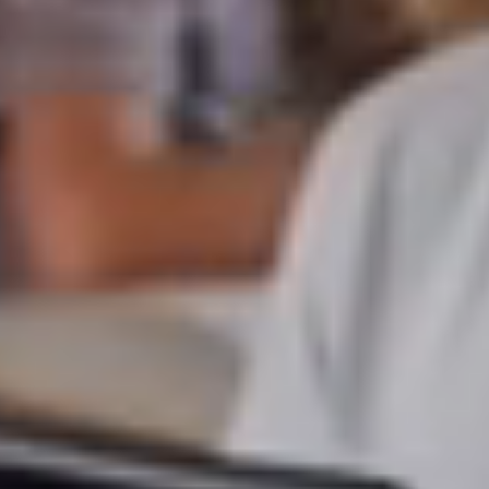
Sobre Nosotros
Blog
Contacto
Productos
Catálogo AR
Showroom Virtual
Avatar
Totems Virtuales
Proyectos a Medida
Educación
Formación
Planes
Casos de éxito