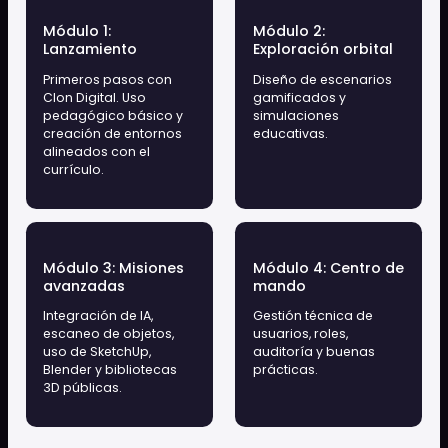
Programa: “Viaje Estelar al Aprendizaje
Inmersivo”
En Clon Digital desarrollamos experiencias de
Realidad Aumentada, Metaverso e Inteligencia
Artificial adaptadas 100% a las necesidades del
profesor y los alumnos
Más información
Descargar Dossier
¿Cómo solicitar la formación?
Contacta con nuestro equipo de asesores para
gestionar tu crédito FUNDAE escribiendo a
info@it3d.com o llamando al (+34) 961 18 83 30.
¿Qué módulos incluye?