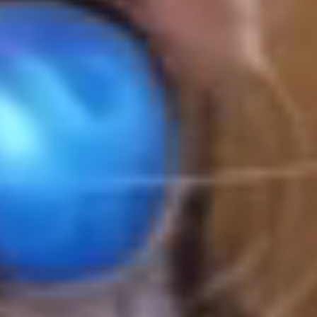
Saltar al contenido principal
Saltar al pie de página
Productos
Catálogo AR
Showroom Virtual
Avatar
Totems Virtuales
Educación
Proyectos a Medida
Formación
Planes
Casos de éxito
Realidad virtual en Educacion IES Mare
Conócenos
Nostrum