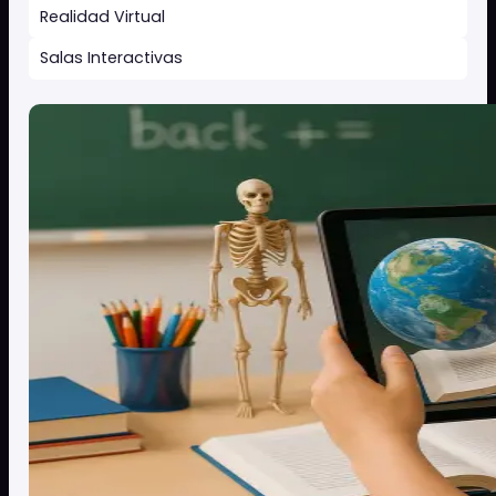
Impulsa la
Aumenta la
participación
motivación
Fomenta una
Incrementa
participación activa y
significativamente la
el aprendizaje
motivación del
dinámico.
estudiantado.
Mejora la retención
Favorece la
inclusión
Facilita una mejor
retención de
Adaptabilidad
conocimientos
educativa para
complejos.
diferentes necesidades
de aprendizaje.
Realidad Aumentada