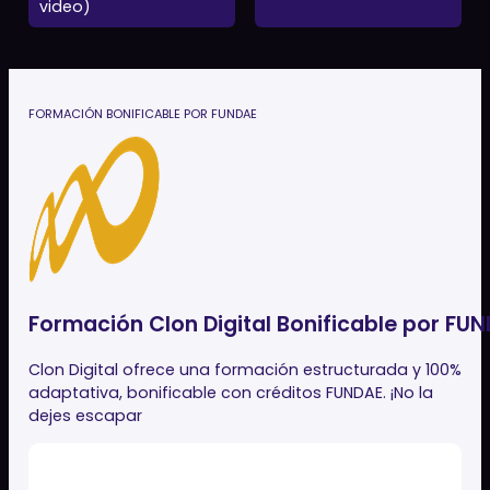
Acceso instantáneo
Control total del aula
sin instalaciones
por el docente
Compatible con
Sin necesidad de
hasta 35 alumnos
gafas VR
simultáneamente
Sonido 360º para una
Contenidos
experiencia inmersiva
accesibles en RA en
cualquier entorno
Subida de contenidos
Funciona en pc,
propios (3D, pdf,
tablet o móvil