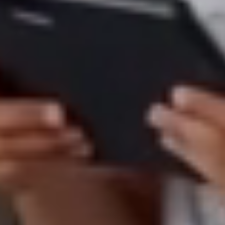
Realidad virtual en Educacion IES Mare
Nostrum
Conócenos
Sobre Nosotros
Contacto
Blog
Hablemos