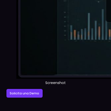
Clon Digital es el complemento perfecto para el
docente. Una única herramienta que te permite
compartir objetos y entornos de aprendizaje
tridimensionales con tus alumnos usando contenido
propio o utilizando el material ya disponible en la
plataforma. Clon Digital abre un sinfín de
aplicaciones que el docente puede explorar