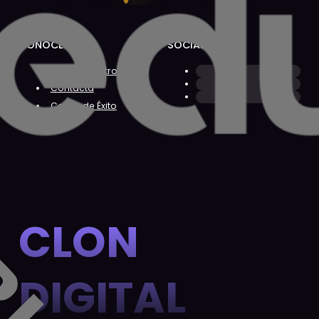
CONÓCENOS
SOCIAL
Sobre Nosotros
Contacta
Casos de Éxito
CLON
DIGITAL