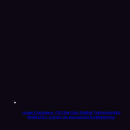
Javier Cabañero, CEO De Clon Digital, Participará En
WAM 2024, Evento De Innovación En Marketing