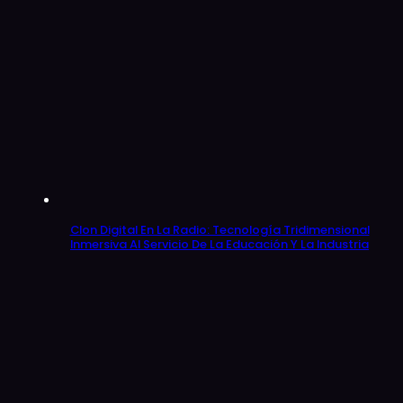
Clon Digital En La Radio: Tecnología Tridimensional
Inmersiva Al Servicio De La Educación Y La Industria