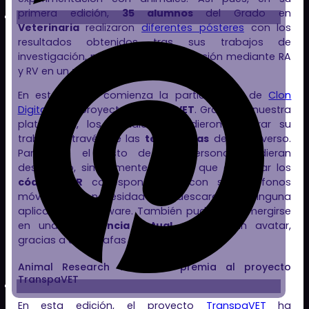
primera edición,
35 alumnos
del Grado en
Veterinaria
realizaron
diferentes pósteres
con los
resultados obtenidos tras sus trabajos de
investigación, para su posterior difusión mediante RA
y RV en un
metaverso divulgativo
.
En este punto, comienza la participación de
Clon
Digital
en el proyecto
TranspaVET
. Gracias a nuestra
plataforma, los estudiantes pudieron mostrar su
trabajo a través de las
tecnologías
del metaverso.
Para que el resto de las personas pudieran
descubrirlo, simplemente tuvieron que escanear los
códigos QR
correspondientes con sus teléfonos
móviles, sin necesidad de descargarse ninguna
aplicación o software. También pudieron sumergirse
en una
experiencia virtual
eligiendo un avatar,
gracias a unas gafas de RV.
Animal Research Tomorrow premia al proyecto
TranspaVET
En esta edición, el proyecto
TranspaVET
ha