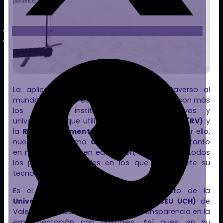
La aplicación de la tecnología del metaverso al
mundo educativo es una realidad. Cada vez son más
los colegios, institutos, centros formativos y
universidades que utilizan la
Realidad Virtual (RV)
y
la
Realidad Aumentada (RA)
en sus aulas. Por ello,
nuestra plataforma
Clon Digital
, que trabaja tanto
en negocio como en educación, colabora en todos
los proyectos posibles en los que se necesite su
tecnología.
Es el caso de
TranspaVET
, un proyecto de la
Universidad CEU Cardenal Herrera (CEU UCH)
de
Valencia, dedicado a promover la transparencia en la
experimentación con animales. Así pues, en su