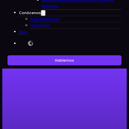
Realidad virtual en Educacion IES Mare
Nostrum
Conócenos
Sobre Nosotros
Contacto
Blog
Hablemos
Noticias
Clon Digital ayuda a promover la
transparencia en la investigación
animal