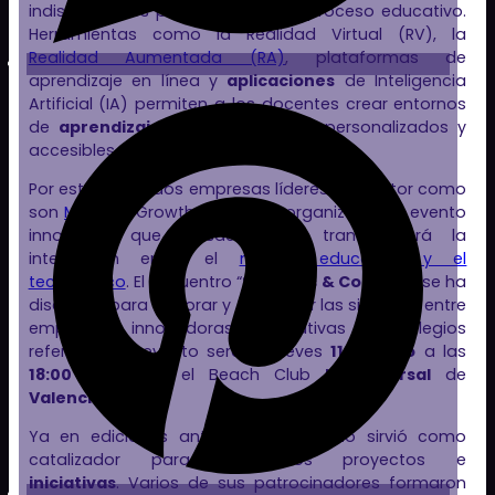
indispensables para potenciar el proceso educativo.
Herramientas como la Realidad Virtual (RV), la
Realidad Aumentada (RA)
, plataformas de
aprendizaje en línea y
aplicaciones
de Inteligencia
Artificial (IA) permiten a los docentes crear entornos
de
aprendizaje
más interactivos, personalizados y
accesibles.
Por esta razón, dos empresas líderes del sector como
son
Micole
y Growth Road han organizado un evento
innovador que, desde luego, transformará la
interacción entre el
mundo educativo y el
tecnológico
. El encuentro “
Startups & Colegios
” se ha
diseñado para explorar y fortalecer las sinergias entre
empresas innovadoras educativas y colegios
referentes. El evento será el jueves
11 de julio
a las
18:00
horas en el Beach Club
La Sucursal
de
Valencia
.
Ya en ediciones anteriores, el evento sirvió como
catalizador para numerosos proyectos e
iniciativas
. Varios de sus patrocinadores formaron