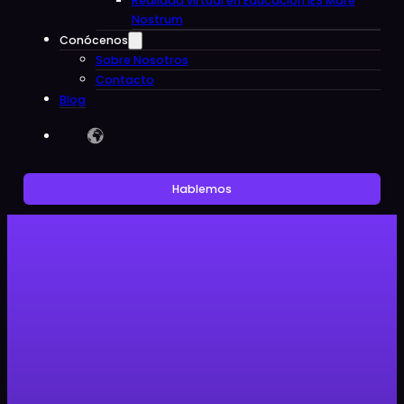
Realidad virtual en Educacion IES Mare
Nostrum
Conócenos
Sobre Nosotros
Contacto
Blog
Hablemos
Noticias
Clon Digital, destacada edtech,
se une al evento Startups &
Colegios para impulsar la