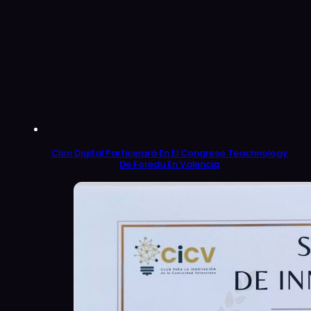
Clon Digital Participará En El Congreso Teachnology
De Foredu En Valencia