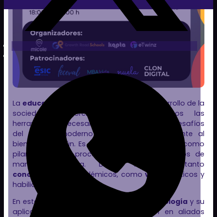
La
educación
es fundamental para el desarrollo de la
sociedad. Proporciona a los individuos las
herramientas necesarias para enfrentar los desafíos
del mundo moderno y contribuir activamente al
bienestar común. Es crucial que los docentes, como
pilares de este proceso, eduquen a los niños de
manera correcta. Deben inculcarles tanto
conocimientos
académicos, como
valores
éticos y
habilidades sociales.
En este contexto, la
evolución
de la
tecnología
y su
aplicación en las aulas se convierten en aliados