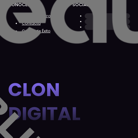
CONÓCENOS
SOCIAL
Sobre Nosotros
Contacta
Casos de Éxito
CLON
DIGITAL