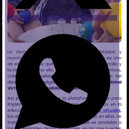
La tecnología avanza a pasos agigantados y
nosotros lo hacemos con ella. La educación es uno
de esos ámbitos que se preocupa por el desarrollo y
la innovación. Por ello, cada vez son más los centros,
colegios y escuelas que incluyen la utilización del
diseño 3D, la Inteligencia Artificial (IA), la
Realidad
Virtual (RV)
o la
Realidad Aumentada (RA)
.
Así pues,
Clon Digital
es la plataforma idónea para
implementar diferentes avances tecnológicos en la
educación. Gracias a su multitud de
salas virtuales
,
los docentes pueden incluir a sus alumnos en ellas. Se
trata de diferentes tipos de salas que se amoldan a
las necesidades de las profesores, en las que pueden