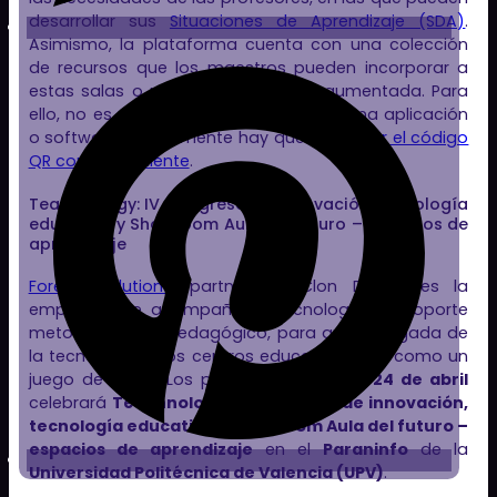
desarrollar sus
Situaciones de Aprendizaje (SDA)
.
Asimismo, la plataforma cuenta con una colección
de recursos que los maestros pueden incorporar a
estas salas o mostrar en realidad aumentada. Para
ello, no es necesario descargarse ninguna aplicación
o software, simplemente hay que
escanear el código
QR correspondiente
.
Teachnology: IV Congreso de innovación, tecnología
educativa y Showroom Aula del futuro – espacios de
aprendizaje
Foredu Solutions
, partner de Clon Digital, es la
empresa que acompaña la tecnología de soporte
metodológico y pedagógico, para que la llegada de
la tecnología a los centros educativos sea como un
juego de niños. Los próximos días
23 y 24 de abril
celebrará
Teachnology, IV Congreso de innovación,
tecnología educativa y Showroom Aula del futuro –
espacios de aprendizaje
en el
Paraninfo
de la
Universidad Politécnica de Valencia (UPV)
.