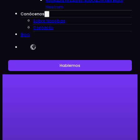
Realidad virtual en Educacion IES Mare
Nostrum
Conócenos
Sobre Nosotros
Contacto
Blog
Hablemos
Noticias
Clon Digital participará en el
Congreso Teachnology de Foredu
en Valencia