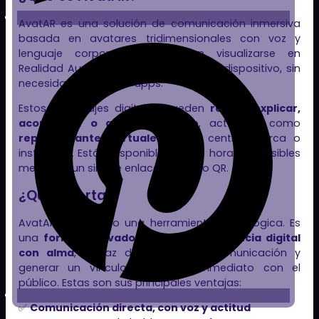
AvatAR es una solución de comunicación inmersiva
basada en avatares tridimensionales con voz y
lenguaje corporal, que pueden visualizarse en
Realidad Aumentada desde cualquier dispositivo, sin
necesidad de instalar apps.
Estos personajes digitales pueden
recibir, explicar,
acompañar o guiar
al usuario, actuando como
representantes virtuales
de tu centro, marca o
institución. Están disponibles las 24 horas, accesibles
mediante un simple enlace o código QR.
¿Qué aporta?
AvatAR no es solo una herramienta tecnológica. Es
una
forma innovadora de crear presencia digital
con alma
, capaz de mejorar la comunicación y
generar un vínculo emocional inmediato con el
público. Estas son sus principales ventajas:
✅
Comunicación directa, con voz y actitud