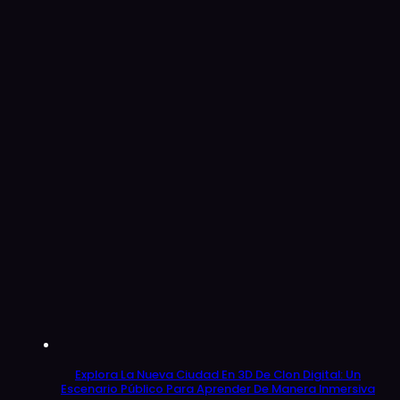
Explora La Nueva Ciudad En 3D De Clon Digital: Un
Escenario Público Para Aprender De Manera Inmersiva