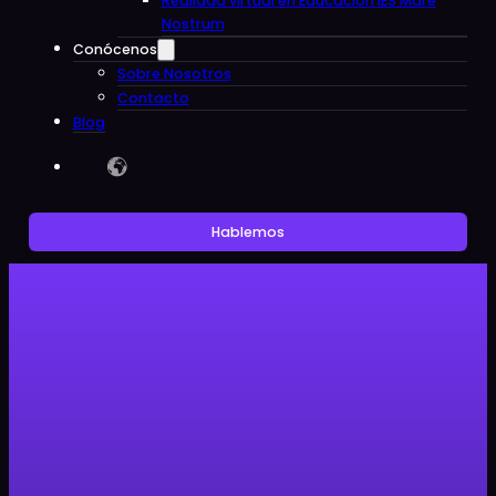
Realidad virtual en Educacion IES Mare
Nostrum
Conócenos
Sobre Nosotros
Contacto
Blog
Hablemos
Artículos
✨ Nace AvatAR: tu nuevo
representante digital en Realidad
Aumentada