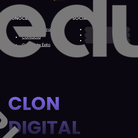
CONÓCENOS
SOCIAL
Sobre Nosotros
Contacta
Casos de Éxito
CLON
DIGITAL