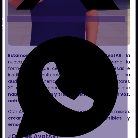
Estamos emocionados de presentar AvatAR
, la
nueva vertical de Clon Digital que transforma la
forma en la que centros educativos, empresas e
instituciones culturales se comunican con su
audiencia. Una herramienta con la que los avatares
3D no solo aparecen en tu entorno real, sino que
hablan, se mueven y transmiten mensajes con voz,
actitud y presencia
.
Con AvatAR, damos un paso más en nuestra misión:
crear experiencias inmersivas, accesibles y
emocionalmente conectadas
.
¿Qué es AvatAR?