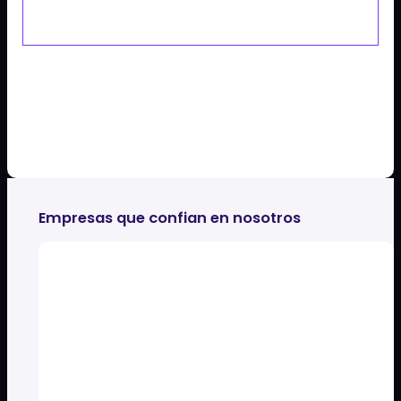
Diferienciate de la competencia con una experiencia
de conpra memorable.
potencia Viral
Los usuaios adoran compartir experiencias
innovadoras en redes sociales.
Empresas que confian en nosotros